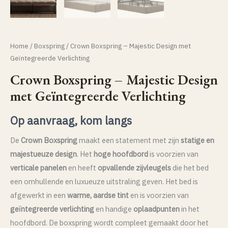
Home
/
Boxspring
/ Crown Boxspring – Majestic Design met
Geïntegreerde Verlichting
Crown Boxspring – Majestic Design
met Geïntegreerde Verlichting
Op aanvraag, kom langs
De
Crown Boxspring
maakt een statement met zijn
statige en
majestueuze design
. Het
hoge hoofdbord
is voorzien van
verticale panelen
en heeft
opvallende zijvleugels
die het bed
een omhullende en luxueuze uitstraling geven. Het bed is
afgewerkt in een
warme, aardse tint
en is voorzien van
geïntegreerde verlichting
en handige
oplaadpunten
in het
hoofdbord. De boxspring wordt compleet gemaakt door het