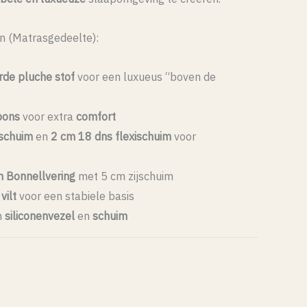
n (Matrasgedeelte):
rde pluche stof
voor een luxueus “boven de
pons
voor extra
comfort
ischuim
en
2 cm 18 dns flexischuim
voor
 Bonnellvering
met 5 cm zijschuim
vilt
voor een stabiele basis
n
siliconenvezel
en
schuim