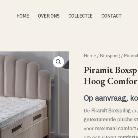
HOME
OVER ONS
COLLECTIE
CONTACT
Home
/
Boxspring
/ Pirami
Piramit Boxsp
Hoog Comfor
Op aanvraag, k
De
Piramit Boxspring
dr
getextureerde pluche st
voor
maximaal comfort
om een uiterst
comforta