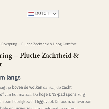
DUTCH
ARABIC
ENGLISH
FRENCH
TURKISH
t Boxspring – Pluche Zachtheid & Hoog Comfort
ring – Pluche Zachtheid &
t
om langs
aagt je
boven de wolken
dankzij de
zacht
of
van het matras. De
hoge DNS-pad spons
zorgt
en een heerlijk zacht liggevoel. Dit bed is ontworpen
bele en luxueuze
slaapomgeving te creëren.