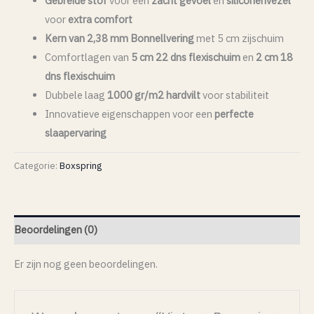
Gebreide stof
voor een
zacht gevoel
en
siliconenvezel
voor
extra comfort
Kern van 2,38 mm Bonnellvering
met 5 cm zijschuim
Comfortlagen van
5 cm 22 dns flexischuim
en
2 cm 18
dns flexischuim
Dubbele laag
1000 gr/m2 hardvilt
voor stabiliteit
Innovatieve eigenschappen voor een
perfecte
slaapervaring
Categorie:
Boxspring
Beoordelingen (0)
Er zijn nog geen beoordelingen.