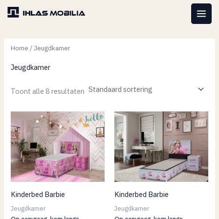
Spring
MAI
naar
MEN
de
inhoud
Home
/ Jeugdkamer
Jeugdkamer
Toont alle 8 resultaten
Kinderbed Barbie
Kinderbed Barbie
Jeugdkamer
Jeugdkamer